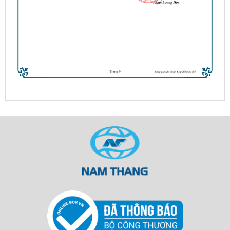
đồng
ngầm 2
ruột bọc DSTA 2x
- Cadisun
Cáp
đồng 4
ruột bọc
XLPE- CXV 3X+1X
- Cadisun
Cáp
đồng 4
ruột bọc
XLPE - KH:CXV
3x+1x - Trần Phú
Cáp
đồng 2
ruột bọc
XLPE- KH: CXV 2x
-Trần Phú
Dây điện