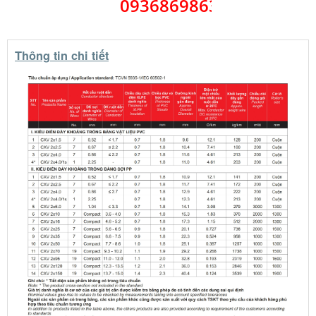
0936869863
Cáp
đồng
ngầm 2
Thông tin chi tiết
lõi bọc thép -
KH: DSTA 2x
(Trần phú)
Cáp
đồng 2
ruột bọc
pvc - KH: CVV 2x
- Trần Phú
Cáp
đồng 1
ruột bọc
pvc- KH: CV 1x -
Trần Phú
Dây đện
chống
cháy đôi