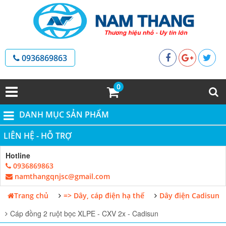
0936869863
0
DANH MỤC SẢN PHẨM
LIÊN HỆ - HỖ TRỢ
Hotline
0936869863
namthangqnjsc@gmail.com
Trang chủ
=> Dây, cáp điện hạ thế
Dây điện Cadisun
Cáp đồng 2 ruột bọc XLPE - CXV 2x - Cadisun