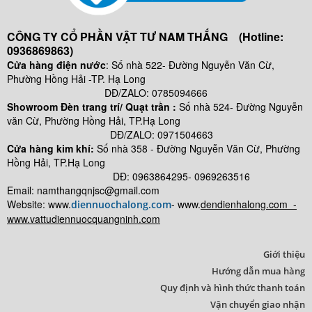
đơn
cứng 7
CÔNG TY CỔ PHẦN VẬT TƯ NAM THẮNG (Hotline:
sợi 1x (Cadivi)
0936869863)
Dây điện
Cửa hàng điện nước
: Số nhà 522- Đường Nguyễn Văn Cừ,
đơn
Phường Hồng Hải -TP. Hạ Long
mềm 1
DĐ/ZALO: 0785094666
lõi 1x (Cadivi)
Showroom Đèn trang trí/ Quạt trần :
Số nhà 524- Đường Nguyễn
văn Cừ, Phường Hồng Hải, TP.Hạ Long
Dây điện
DĐ/ZALO: 0971504663
đơn 1 lõi
Cửa hàng kim khí:
Số nhà
358 - Đường Nguyễn Văn Cừ, Phường
-
Hồng Hải, TP.Hạ Long
Cadisun
DĐ: 0963864295- 0969263516
Email: namthangqnjsc@gmail.com
Website: www.
- www.
dendienhalong.com -
diennuochalong.com
www.vattudiennuocquangninh.com
Giới thiệu
Hướng dẫn mua hàng
Quy định và hình thức thanh toán
Vận chuyển giao nhận