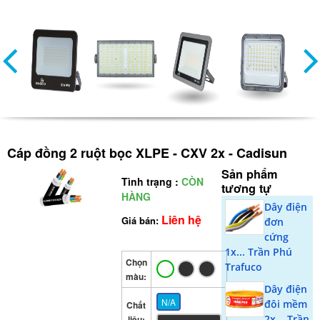
Cáp đồng 2 ruột bọc XLPE - CXV 2x - Cadisun
Sản phẩm
Tình trạng :
CÒN
tương tự
HÀNG
Dây điện
Liên hệ
Giá bán:
đơn
cứng
1x... Trần Phú
Chọn
Trafuco
màu:
Dây điện
N/A
đôi mềm
Chất
2x... Trần
liệu: