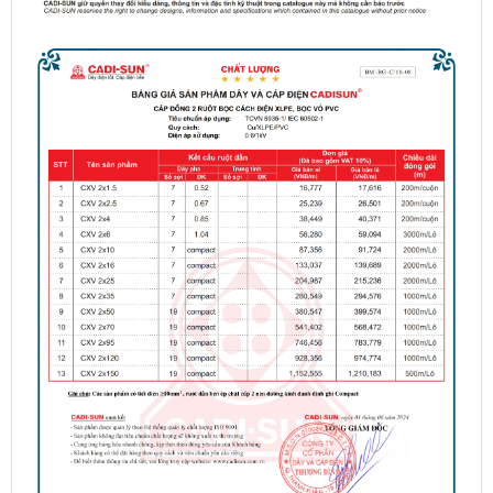
2x - Cavihan
Dây điện
chống
cháy đơn
1x - Cavihan
Dây điện
đôi mềm
2x
(Cadivi)
Dây điện
mềm 2
lõi -
Cadisun
Dây điện
tròn
mềm 3
lõi Trần Phú
Trafuco
Cáp