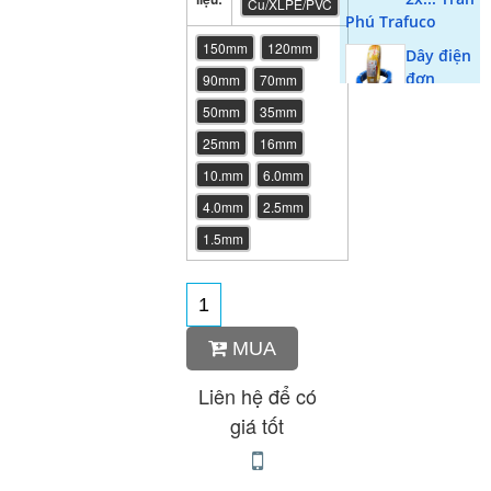
Cu/XLPE/PVC
Phú Trafuco
150mm
120mm
Dây điện
đơn
90mm
70mm
mềm
50mm
35mm
1x.... Trần Phú 41
25mm
16mm
Phương Liệt
10.mm
6.0mm
Cáp
đồng 1
4.0mm
2.5mm
lõi bọc
1.5mm
pvc CV1x
(Cadisun)
Dây tròn
3 ruột -
MUA
Cadisun
Cáp
Liên hệ để có
ngầm 3
giá tốt
lõi bọc
thép DSTA 3x
(Trần phú)