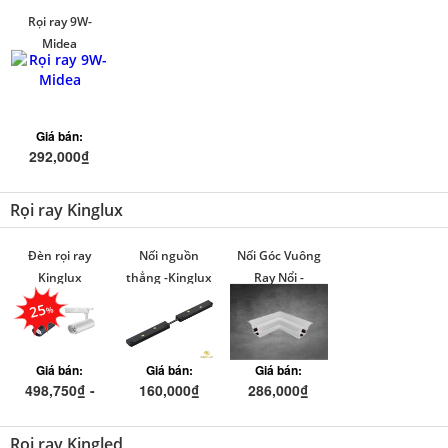
Rọi ray 9W-
Midea
Giá bán:
292,000₫
Rọi ray Kinglux
Đèn rọi ray
Nối nguồn
Nối Góc Vuông
Kinglux
thẳng -Kinglux
Ray Nổi -
Kinglux
25
Giá bán:
Giá bán:
Giá bán:
498,750₫ -
160,000₫
286,000₫
607,500₫
Rọi ray Kingled