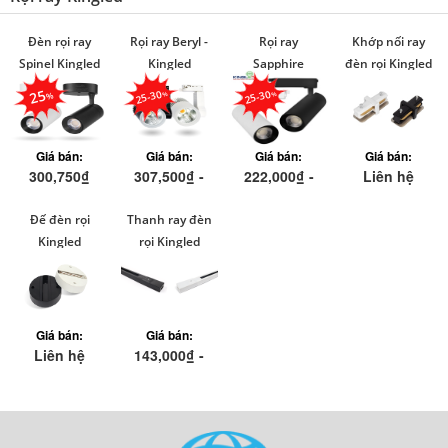
Đèn rọi ray
Rọi ray Beryl -
Rọi ray
Khớp nối ray
Spinel Kingled
Kingled
Sapphire
đèn rọi Kingled
Kingled
25
25-30
25-30
Giá bán:
Giá bán:
Giá bán:
Giá bán:
300,750₫
307,500₫ -
222,000₫ -
Liên hệ
472,500₫
487,900₫
401,000₫
Đế đèn rọi
Thanh ray đèn
Kingled
rọi Kingled
(1m-1.5m-2m)
Giá bán:
Giá bán:
Liên hệ
143,000₫ -
286,000₫