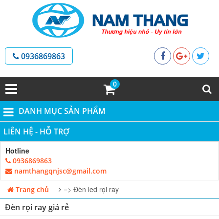
0936869863
0
DANH MỤC SẢN PHẨM
LIÊN HỆ - HỖ TRỢ
Hotline
0936869863
namthangqnjsc@gmail.com
=> Đèn led rọi ray
Trang chủ
Đèn rọi ray giá rẻ