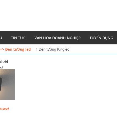
ỆU
TIN TỨC
VĂN HÓA DOANH NGHIỆP
TUYỂN DỤNG
Đèn tường Kingled
=> Đèn tường led
 trời
ed
65,000₫