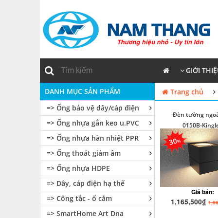
GIỚI THI
DANH MỤC SẢN PHẨM
Trang chủ
=> Ống bảo vệ dây/cáp điện
Đèn tường ngoài
=> Ống nhựa gắn keo u.PVC
0150B-Kingl
=> Ống nhựa hàn nhiệt PPR
30
=> Ống thoát giảm âm
=> Ống nhựa HDPE
=> Dây, cáp điện hạ thế
Giá bán:
=> Công tắc - ổ cắm
1,165,500₫
1,6
=> SmartHome Art Dna