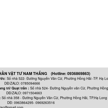
ẦN VẬT TƯ NAM THẮNG (Hotline: 0936869863)
ước
: Số nhà 522- Đường Nguyễn Văn Cừ, Phường Hồng Hải -TP. Hạ L
 0785094666
g trí/ Quạt trần :
Số nhà 524- Đường Nguyễn văn Cừ, Phường Hồng 
: 0971504663
:
Số nhà
358 - Đường Nguyễn Văn Cừ, Phường Hồng Hải, TP.Hạ Long
64295- 0969263516
njsc@gmail.com