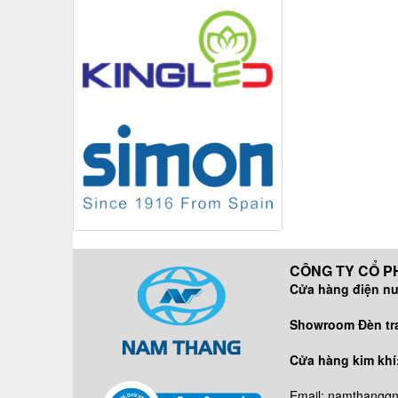
CÔNG TY CỔ PH
Cửa hàng điện n
DĐ/ZALO:
Showroom Đèn tran
DĐ/ZALO
Cửa hàng kim khí
DĐ: 09638
Email: namthangq