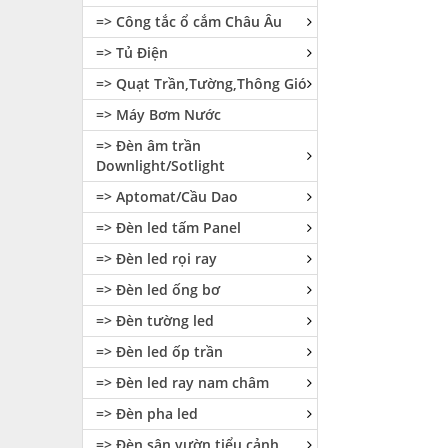
=> Công tắc ổ cắm Châu Âu
=> Tủ Điện
=> Quạt Trần,Tường,Thông Gió
=> Máy Bơm Nước
=> Đèn âm trần
Downlight/Sotlight
=> Aptomat/Cầu Dao
=> Đèn led tấm Panel
=> Đèn led rọi ray
=> Đèn led ống bơ
=> Đèn tường led
=> Đèn led ốp trần
=> Đèn led ray nam châm
=> Đèn pha led
=> Đèn sân vườn tiểu cảnh