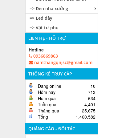
=> Đèn nhà xưởng
=> Led dây
=> Vật tư phụ
LIÊN HỆ - HỖ TRỢ
Hotline
0936869863
namthangqnjsc@gmail.com
THỐNG KÊ TRUY CẬP
Đang online
10
Hôm nay
713
Hôm qua
634
Tuần qua
4,401
Tháng qua
25,675
Tổng
1,460,582
QUẢNG CÁO - ĐỐI TÁC