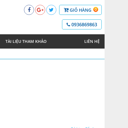
0
GIỎ HÀNG
0936869863
TÀI LIỆU THAM KHẢO
LIÊN HỆ