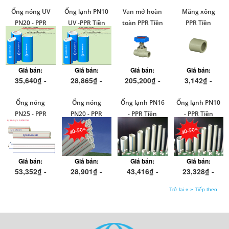
Ống nóng UV
Ống lạnh PN10
Van mở hoàn
Măng xông
PN20 - PPR
UV -PPR Tiền
toàn PPR Tiền
PPR Tiền
Tiền Phong
Phong
Phong
Phong
Giá bán:
Giá bán:
Giá bán:
Giá bán:
35,640₫ -
28,865₫ -
205,200₫ -
3,142₫ -
348,447₫
208,047₫
1,369,538₫
1,484,902₫
Ống nóng
Ống nóng
Ống lạnh PN16
Ống lạnh PN10
PN25 - PPR
PN20 - PPR
- PPR Tiền
- PPR Tiền
Tiền Phong
Tiền Phong
Phong
Phong
40-50
40-50
Giá bán:
Giá bán:
Giá bán:
Giá bán:
53,352₫ -
28,901₫ -
43,416₫ -
23,328₫ -
1,584,036₫
488,538₫
1,067,040₫
457,650₫
Trở lại «
» Tiếp theo