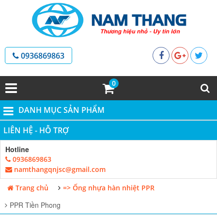
0936869863
0
DANH MỤC SẢN PHẨM
LIÊN HỆ - HỖ TRỢ
Hotline
0936869863
namthangqnjsc@gmail.com
Trang chủ
=> Ống nhựa hàn nhiệt PPR
PPR Tiền Phong