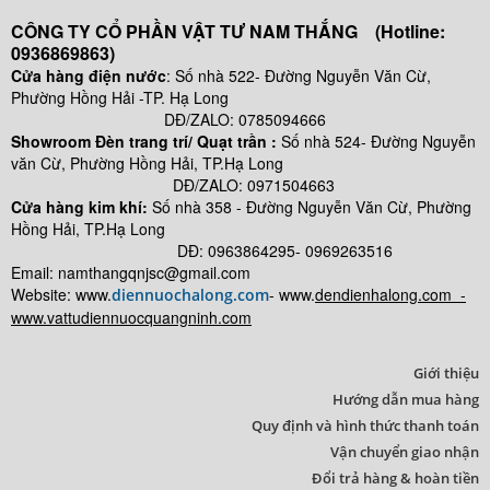
CÔNG TY CỔ PHẦN VẬT TƯ NAM THẮNG (Hotline:
0936869863)
Cửa hàng điện nước
: Số nhà 522- Đường Nguyễn Văn Cừ,
Phường Hồng Hải -TP. Hạ Long
DĐ/ZALO: 0785094666
Showroom Đèn trang trí/ Quạt trần :
Số nhà 524- Đường Nguyễn
văn Cừ, Phường Hồng Hải, TP.Hạ Long
DĐ/ZALO: 0971504663
Cửa hàng kim khí:
Số nhà
358 - Đường Nguyễn Văn Cừ, Phường
Hồng Hải, TP.Hạ Long
DĐ: 0963864295- 0969263516
Email: namthangqnjsc@gmail.com
Website: www.
- www.
dendienhalong.com -
diennuochalong.com
www.vattudiennuocquangninh.com
Giới thiệu
Hướng dẫn mua hàng
Quy định và hình thức thanh toán
Vận chuyển giao nhận
Đổi trả hàng & hoàn tiền