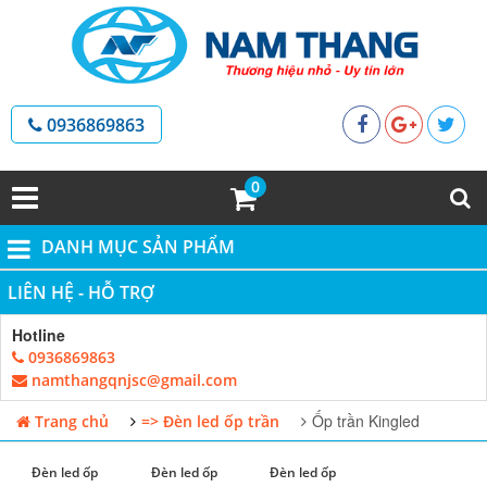
0936869863
0
DANH MỤC SẢN PHẨM
LIÊN HỆ - HỖ TRỢ
Hotline
0936869863
namthangqnjsc@gmail.com
Ốp trần Kingled
Trang chủ
=> Đèn led ốp trần
Đèn led ốp
Đèn led ốp
Đèn led ốp