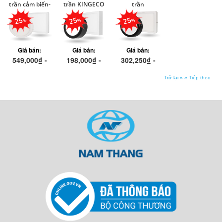
trần cảm biến-
trần KINGECO
trần
Kingled
Moonstone -
25
25
25
Kingled
Giá bán:
Giá bán:
Giá bán:
549,000₫ -
198,000₫ -
302,250₫ -
608,250₫
405,750₫
575,250₫
Trở lại «
» Tiếp theo