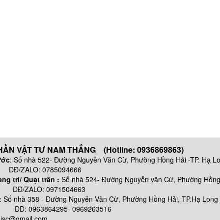
ẦN VẬT TƯ NAM THẮNG (Hotline: 0936869863)
ước
: Số nhà 522- Đường Nguyễn Văn Cừ, Phường Hồng Hải -TP. Hạ L
 0785094666
g trí/ Quạt trần :
Số nhà 524- Đường Nguyễn văn Cừ, Phường Hồng 
: 0971504663
:
Số nhà
358 - Đường Nguyễn Văn Cừ, Phường Hồng Hải, TP.Hạ Long
64295- 0969263516
njsc@gmail.com