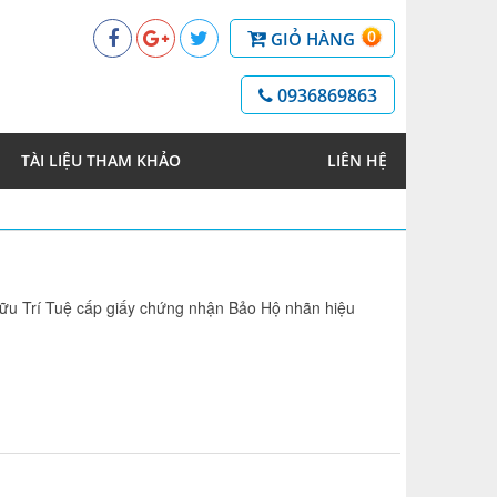
0
GIỎ HÀNG
0936869863
TÀI LIỆU THAM KHẢO
LIÊN HỆ
u Trí Tuệ cấp giấy chứng nhận Bảo Hộ nhãn hiệu