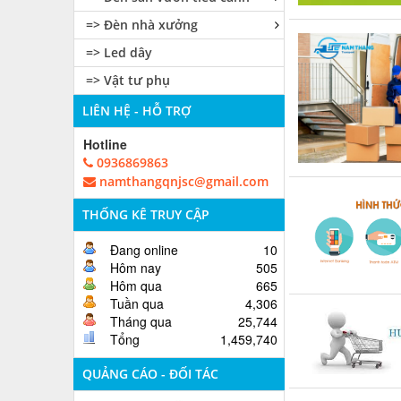
=> Đèn nhà xưởng
=> Led dây
=> Vật tư phụ
LIÊN HỆ - HỖ TRỢ
Hotline
0936869863
namthangqnjsc@gmail.com
THỐNG KÊ TRUY CẬP
Đang online
10
Hôm nay
505
Hôm qua
665
Tuần qua
4,306
Tháng qua
25,744
Tổng
1,459,740
QUẢNG CÁO - ĐỐI TÁC