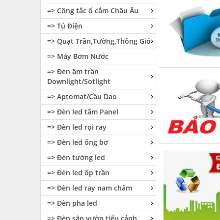
=> Công tắc ổ cắm Châu Âu
=> Tủ Điện
=> Quạt Trần,Tường,Thông Gió
=> Máy Bơm Nước
=> Đèn âm trần
Downlight/Sotlight
=> Aptomat/Cầu Dao
=> Đèn led tấm Panel
=> Đèn led rọi ray
=> Đèn led ống bơ
=> Đèn tường led
=> Đèn led ốp trần
=> Đèn led ray nam châm
=> Đèn pha led
=> Đèn sân vườn tiểu cảnh