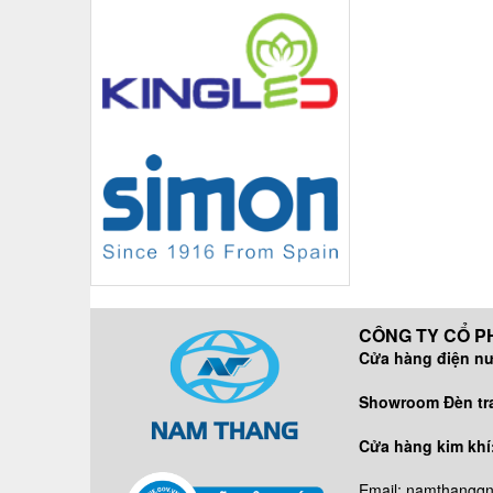
CÔNG TY CỔ PH
Cửa hàng điện n
DĐ/ZALO:
Showroom Đèn tran
DĐ/ZALO
Cửa hàng kim khí
DĐ: 09638
Email: namthangq