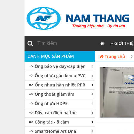
GIỚI THI
DANH MỤC SẢN PHẨM
Trang chủ
=> Ống bảo vệ dây/cáp điện
=> Ống nhựa gắn keo u.PVC
=> Ống nhựa hàn nhiệt PPR
=> Ống thoát giảm âm
=> Ống nhựa HDPE
=> Dây, cáp điện hạ thế
=> Công tắc - ổ cắm
=> SmartHome Art Dna