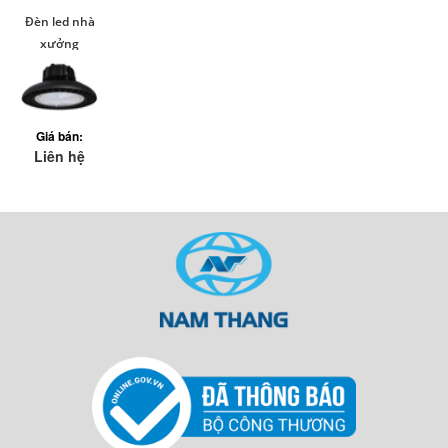
Đèn led nhà
xưởng
hightbay
KingEco (100-
150-200w)
Giá bán:
Liên hệ