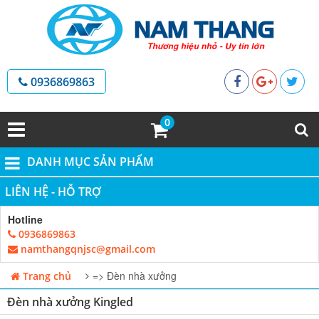
0936869863
0
DANH MỤC SẢN PHẨM
LIÊN HỆ - HỖ TRỢ
Hotline
0936869863
namthangqnjsc@gmail.com
=> Đèn nhà xưởng
Trang chủ
Đèn nhà xưởng Kingled