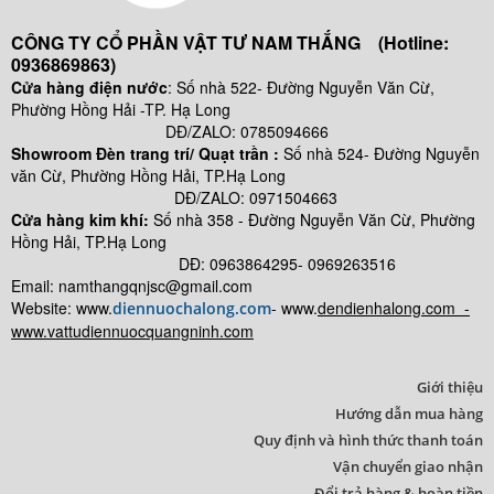
CÔNG TY CỔ PHẦN VẬT TƯ NAM THẮNG (Hotline:
0936869863)
Cửa hàng điện nước
: Số nhà 522- Đường Nguyễn Văn Cừ,
Phường Hồng Hải -TP. Hạ Long
DĐ/ZALO: 0785094666
Showroom Đèn trang trí/ Quạt trần :
Số nhà 524- Đường Nguyễn
văn Cừ, Phường Hồng Hải, TP.Hạ Long
DĐ/ZALO: 0971504663
Cửa hàng kim khí:
Số nhà
358 - Đường Nguyễn Văn Cừ, Phường
Hồng Hải, TP.Hạ Long
DĐ: 0963864295- 0969263516
Email: namthangqnjsc@gmail.com
Website: www.
- www.
dendienhalong.com -
diennuochalong.com
www.vattudiennuocquangninh.com
Giới thiệu
Hướng dẫn mua hàng
Quy định và hình thức thanh toán
Vận chuyển giao nhận
Đổi trả hàng & hoàn tiền