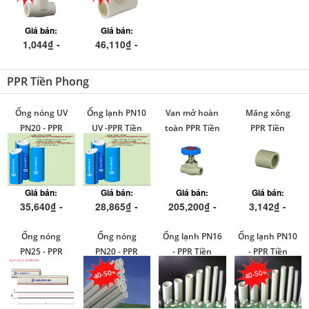
Giá bán:
Giá bán:
1,044₫ -
46,110₫ -
1,517,175₫
81,722₫
PPR Tiền Phong
Ống nóng UV
Ống lạnh PN10
Van mở hoàn
Măng xông
PN20 - PPR
UV -PPR Tiền
toàn PPR Tiền
PPR Tiền
Tiền Phong
Phong
Phong
Phong
Giá bán:
Giá bán:
Giá bán:
Giá bán:
35,640₫ -
28,865₫ -
205,200₫ -
3,142₫ -
348,447₫
208,047₫
1,369,538₫
1,484,902₫
Ống nóng
Ống nóng
Ống lạnh PN16
Ống lạnh PN10
PN25 - PPR
PN20 - PPR
- PPR Tiền
- PPR Tiền
Tiền Phong
Tiền Phong
Phong
Phong
40-50
40-50