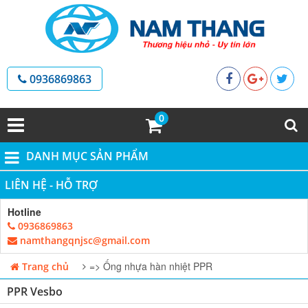
0936869863
0
DANH MỤC SẢN PHẨM
LIÊN HỆ - HỖ TRỢ
Hotline
0936869863
namthangqnjsc@gmail.com
=> Ống nhựa hàn nhiệt PPR
Trang chủ
PPR Vesbo