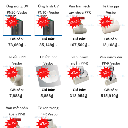
Ống nóng UV
Ống lạnh UV
Van hàm ếch
Tê thu ppr
PN20 -Vesbo
PN10 - Vesbo
tay nhựa PPR
Vesbo
Vesbo
42
42-45
42-45
42-45
Giá bán:
Giá bán:
Giá bán:
Giá bán:
73,660₫ -
35,148₫ -
167,562₫ -
13,108₫ -
297,946₫
265,760₫
818,125₫
128,920₫
Tê đều PPr
Chếch ppr
Van innox
Van innox dài
Vesbo
Vesbo
ngắn PP-R
PP-R Vesbo
Vesbo
42
42
42-45
42-45
Giá bán:
Giá bán:
Giá bán:
Giá bán:
7,888₫ -
5,858₫ -
313,954₫ -
515,910₫ -
137,170₫
96,855₫
408,204₫
671,350₫
Van mở hoàn
Tê ren trong
toàn PP-R
PP-R Vesbo
Vesbo
42
42-45