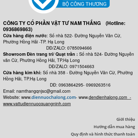
CÔNG TY CỔ PHẦN VẬT TƯ NAM THẮNG (Hotline:
0936869863)
Cửa hàng điện nước
: Số nhà 522- Đường Nguyễn Văn Cừ,
Phường Hồng Hải -TP. Hạ Long
DĐ/ZALO: 0785094666
Showroom Đèn trang trí/ Quạt trần :
Số nhà 524- Đường Nguyễn
văn Cừ, Phường Hồng Hải, TP.Hạ Long
DĐ/ZALO: 0971504663
Cửa hàng kim khí:
Số nhà
358 - Đường Nguyễn Văn Cừ, Phường
Hồng Hải, TP.Hạ Long
DĐ: 0963864295- 0969263516
Email: namthangqnjsc@gmail.com
Website: www.
- www.
dendienhalong.com -
diennuochalong.com
www.vattudiennuocquangninh.com
Giới thiệu
Hướng dẫn mua hàng
Quy định và hình thức thanh toán