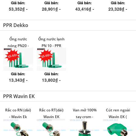
Giá bán:
Giá bán:
Giá bán:
Giá bán:
53,352₫ -
28,901₫ -
43,416₫ -
23,328₫ -
1,584,036₫
488,538₫
1,067,040₫
457,650₫
PPR Dekko
Ống nước
Ống nước lạnh
nóng PN20 -
PN 10 - PPR
PPR Dekko
dekko
55-60
55-60
Giá bán:
Giá bán:
13,343₫ -
13,802₫ -
1,564,272₫
898,364₫
PPR Wavin EK
Rắc co RN (dài)
Rắc co RT(dài)
Van mở 100%
Cút ren ngoài
- Wavin Ek
Wavin EK
tay crom -
Wavin EK (
(Made in
(Made in
Wavin Ek
Made in
Czech)
Czech)
(Made in
Czech)