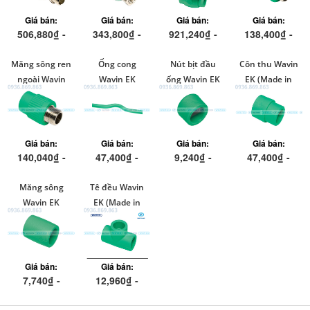
Czech)
Giá bán:
Giá bán:
Giá bán:
Giá bán:
506,880₫ -
343,800₫ -
921,240₫ -
138,400₫ -
792,360₫
603,240₫
1,067,280₫
384,720₫
Măng sông ren
Ống cong
Nút bịt đầu
Côn thu Wavin
ngoài Wavin
Wavin EK
ống Wavin EK
EK (Made in
EK ( Made in
(Made in
(Made in
Czech)
Czech)
Czech)
Czech)
Giá bán:
Giá bán:
Giá bán:
Giá bán:
140,040₫ -
47,400₫ -
9,240₫ -
47,400₫ -
931,080₫
87,760₫
273,120₫
157,800₫
Măng sông
Tê đều Wavin
Wavin EK
EK (Made in
(Made in
Czech)
Czech)
Giá bán:
Giá bán:
7,740₫ -
12,960₫ -
84,840₫
138,120₫