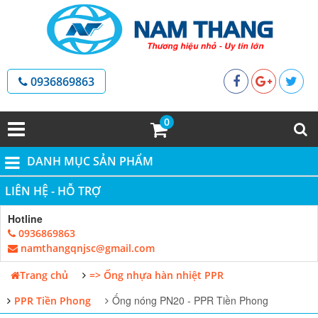
0936869863
0
DANH MỤC SẢN PHẨM
LIÊN HỆ - HỖ TRỢ
Hotline
0936869863
namthangqnjsc@gmail.com
Trang chủ
=> Ống nhựa hàn nhiệt PPR
Ống nóng PN20 - PPR Tiền Phong
PPR Tiền Phong