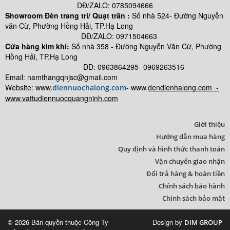
(Made in Czech)
DĐ/ZALO: 0785094666
Showroom Đèn trang trí/ Quạt trần :
Số nhà 524- Đường Nguyễn
Van mở
văn Cừ, Phường Hồng Hải, TP.Hạ Long
100% tay
DĐ/ZALO: 0971504663
crom -
Cửa hàng kim khí:
Số nhà
358 - Đường Nguyễn Văn Cừ, Phường
Wavin Ek (Made
Hồng Hải, TP.Hạ Long
in Czech)
DĐ: 0963864295- 0969263516
Cút ren
Email: namthangqnjsc@gmail.com
ngoài
Website: www.
- www.
dendienhalong.com -
diennuochalong.com
Wavin EK
www.vattudiennuocquangninh.com
( Made in Czech)
Măng
Giới thiệu
sông ren
Hướng dẫn mua hàng
ngoài
Quy định và hình thức thanh toán
Wavin EK ( Made
Vận chuyển giao nhận
in Czech)
Đổi trả hàng & hoàn tiền
Ống
Chính sách bảo hành
cong
Chính sách bảo mật
Wavin EK
(Made in Czech)
© 2026 Bản quyền thuộc Công Ty
Design by
DIM GROUP