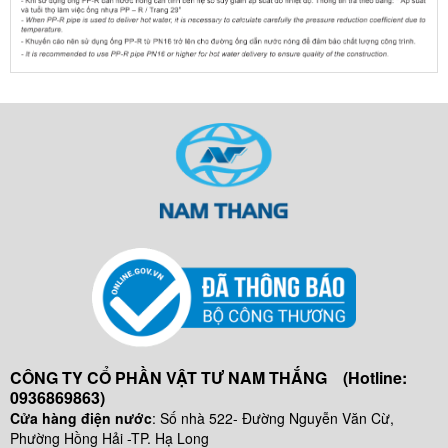
ếch tay
nhựa
PPR Vesbo
Tê thu
ppr
Vesbo
Tê đều
PPr
Vesbo
Chếch
ppr
Vesbo
Rắc co
RN (dài) -
Wavin Ek
(Made in Czech)
CÔNG TY CỔ PHẦN VẬT TƯ NAM THẮNG (Hotline:
Rắc co
0936869863)
RT(dài)
Cửa hàng điện nước
: Số nhà 522- Đường Nguyễn Văn Cừ,
Wavin EK
Phường Hồng Hải -TP. Hạ Long