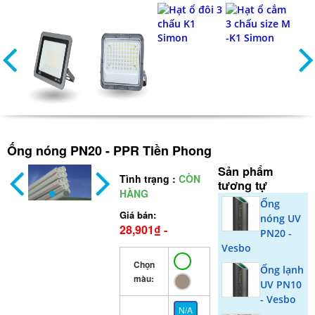
Ống nóng PN20 - PPR Tiền Phong
Sản phẩm
Tình trạng :
CÒN
tương tự
HÀNG
Ống
Giá bán:
nóng UV
28,901₫ -
PN20 -
488,538₫
Vesbo
Chọn
Ống lạnh
màu:
UV PN10
- Vesbo
N/A