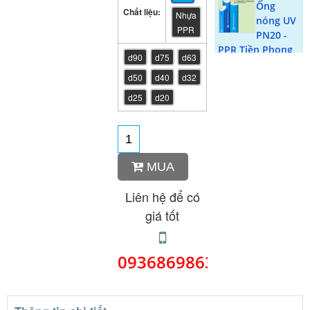
Ống
Chất liệu:
Nhựa
nóng UV
PPR
PN20 -
PPR Tiền Phong
d90
d75
d63
Ống lạnh
d50
d40
d32
PN10 UV
d25
d20
-PPR
Tiền Phong
Van mở
hoàn
toàn PPR
MUA
Tiền Phong
Liên hệ để có
Măng
giá tốt
xông
PPR Tiền
Phong
0936869863
Ống
nóng
PN25 -
PPR Tiền Phong