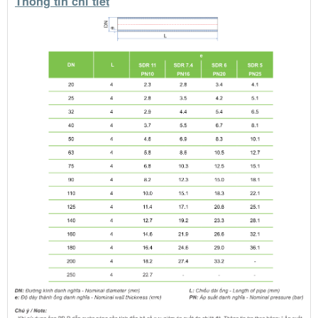
Thông tin chi tiết
Ống lạnh
PN16 -
PPR Tiền
Phong
Ống lạnh
PN10 -
PPR Tiền
Phong
Ống
nước
nóng
PN20 - PPR
Dekko
Ống
nước
lạnh PN
10 - PPR dekko
Van hàm