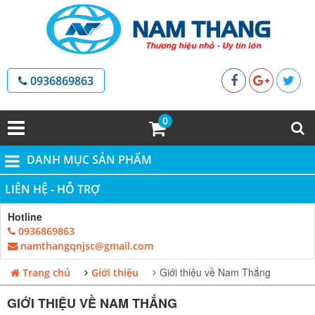
0936869863
0
DANH MỤC SẢN PHẨM
LIÊN HỆ - HỖ TRỢ
Hotline
0936869863
namthangqnjsc@gmail.com
Giới thiệu về Nam Thắng
Trang chủ
Giới thiệu
GIỚI THIỆU VỀ NAM THẮNG