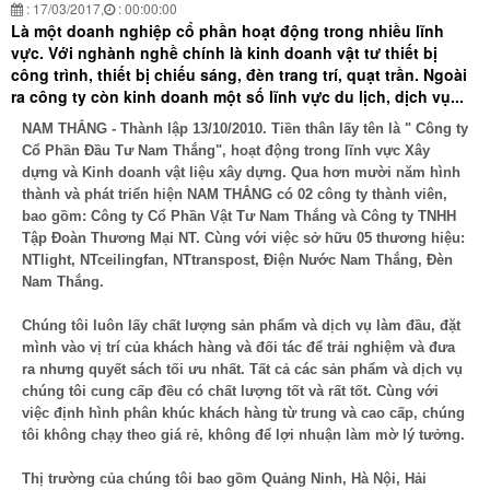
: 17/03/2017,
: 00:00:00
Là một doanh nghiệp cổ phần hoạt động trong nhiều lĩnh
vực. Với nghành nghề chính là kinh doanh vật tư thiết bị
công trình, thiết bị chiếu sáng, đèn trang trí, quạt trần. Ngoài
ra công ty còn kinh doanh một số lĩnh vực du lịch, dịch vụ...
NAM THẮNG - Thành lập 13/10/2010. Tiền thân lấy tên là " Công ty
Cổ Phần Đầu Tư Nam Thắng", hoạt động trong lĩnh vực Xây
dựng và Kinh doanh vật liệu xây dựng. Qua hơn mười năm hình
thành và phát triển hiện NAM THẮNG có 02 công ty thành viên,
bao gồm: Công ty Cổ Phần Vật Tư Nam Thắng và Công ty TNHH
Tập Đoàn Thương Mại NT. Cùng với việc sở hữu 05 thương hiệu:
NTlight, NTceilingfan, NTtranspost, Điện Nước Nam Thắng, Đèn
Nam Thắng.
Chúng tôi luôn lấy chất lượng sản phẩm và dịch vụ làm đầu, đặt
mình vào vị trí của khách hàng và đối tác để trải nghiệm và đưa
ra nhưng quyết sách tối ưu nhất. Tất cả các sản phẩm và dịch vụ
chúng tôi cung cấp đều có chất lượng tốt và rất tốt. Cùng với
việc định hình phân khúc khách hàng từ trung và cao cấp, chúng
tôi không chạy theo giá rẻ, không để lợi nhuận làm mờ lý tưởng.
Thị trường của chúng tôi bao gồm Quảng Ninh, Hà Nội, Hải