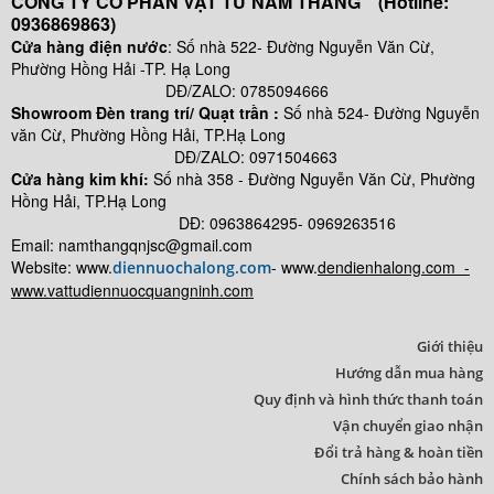
CÔNG TY CỔ PHẦN VẬT TƯ NAM THẮNG (Hotline:
0936869863)
Cửa hàng điện nước
: Số nhà 522- Đường Nguyễn Văn Cừ,
Phường Hồng Hải -TP. Hạ Long
DĐ/ZALO: 0785094666
Showroom Đèn trang trí/ Quạt trần :
Số nhà 524- Đường Nguyễn
văn Cừ, Phường Hồng Hải, TP.Hạ Long
DĐ/ZALO: 0971504663
Cửa hàng kim khí:
Số nhà
358 - Đường Nguyễn Văn Cừ, Phường
Hồng Hải, TP.Hạ Long
DĐ: 0963864295- 0969263516
Email: namthangqnjsc@gmail.com
Website: www.
- www.
dendienhalong.com -
diennuochalong.com
www.vattudiennuocquangninh.com
Giới thiệu
Hướng dẫn mua hàng
Quy định và hình thức thanh toán
Vận chuyển giao nhận
Đổi trả hàng & hoàn tiền
Chính sách bảo hành