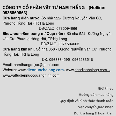
CÔNG TY CỔ PHẦN VẬT TƯ NAM THẮNG (Hotline:
0936869863)
Cửa hàng điện nước
: Số nhà 522- Đường Nguyễn Văn Cừ,
Phường Hồng Hải -TP. Hạ Long
DĐ/ZALO: 0785094666
Showroom Đèn trang trí/ Quạt trần :
Số nhà 524- Đường Nguyễn
văn Cừ, Phường Hồng Hải, TP.Hạ Long
DĐ/ZALO: 0971504663
Cửa hàng kim khí:
Số nhà
358 - Đường Nguyễn Văn Cừ, Phường
Hồng Hải, TP.Hạ Long
DĐ: 0963864295- 0969263516
Email: namthangqnjsc@gmail.com
Website: www.
- www.
dendienhalong.com -
diennuochalong.com
www.vattudiennuocquangninh.com
Giới thiệu
Hướng dẫn mua hàng
Quy định và hình thức thanh toán
Vận chuyển giao nhận
Đổi trả hàng & hoàn tiền