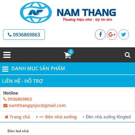
0936869863
0
DANH MỤC SẢN PHẨM
LIÊN HỆ - HỖ TRỢ
Hotline
0936869863
namthangqnjsc@gmail.com
Đèn nhà xưởng Kingled
Trang chủ
=> Đèn nhà xưởng
Đèn led nhà