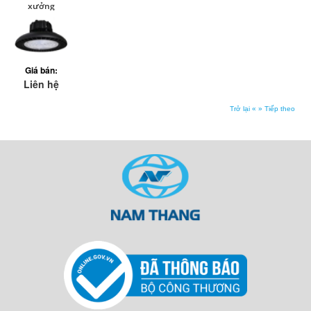
xưởng
hightbay
KingEco (100-
150-200w)
Giá bán:
Liên hệ
Trở lại «
» Tiếp theo