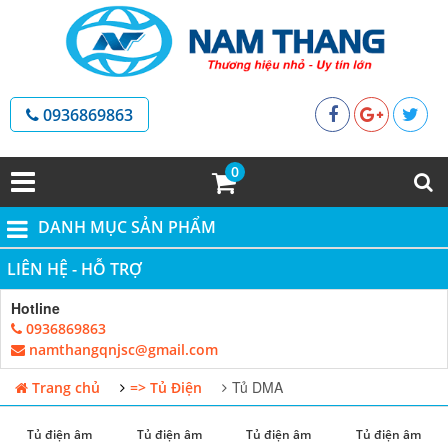
0936869863
0
DANH MỤC SẢN PHẨM
LIÊN HỆ - HỖ TRỢ
Hotline
0936869863
namthangqnjsc@gmail.com
Tủ DMA
Trang chủ
=> Tủ Điện
Tủ điện âm
Tủ điện âm
Tủ điện âm
Tủ điện âm