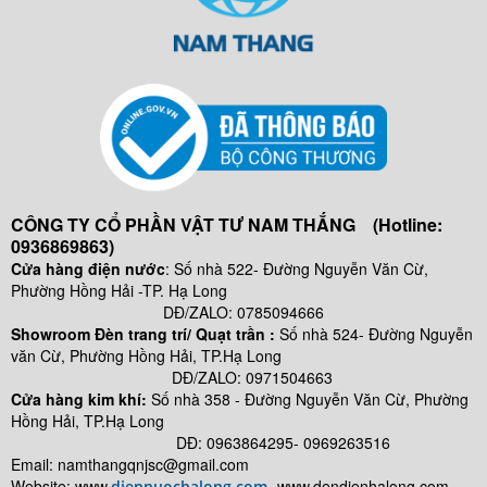
CÔNG TY CỔ PHẦN VẬT TƯ NAM THẮNG (Hotline:
0936869863)
Cửa hàng điện nước
: Số nhà 522- Đường Nguyễn Văn Cừ,
Phường Hồng Hải -TP. Hạ Long
DĐ/ZALO: 0785094666
Showroom Đèn trang trí/ Quạt trần :
Số nhà 524- Đường Nguyễn
văn Cừ, Phường Hồng Hải, TP.Hạ Long
DĐ/ZALO: 0971504663
Cửa hàng kim khí:
Số nhà
358 - Đường Nguyễn Văn Cừ, Phường
Hồng Hải, TP.Hạ Long
DĐ: 0963864295- 0969263516
Email: namthangqnjsc@gmail.com
Website: www.
- www.
dendienhalong.com -
diennuochalong.com