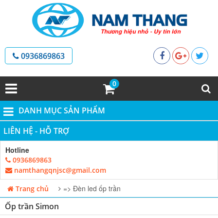
0936869863
0
DANH MỤC SẢN PHẨM
LIÊN HỆ - HỖ TRỢ
Hotline
0936869863
namthangqnjsc@gmail.com
=> Đèn led ốp trần
Trang chủ
Ốp trần Simon