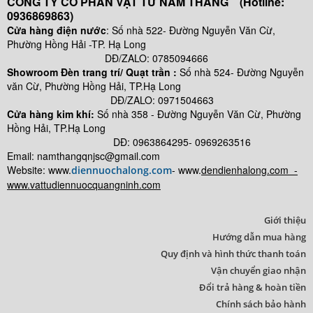
CÔNG TY CỔ PHẦN VẬT TƯ NAM THẮNG (Hotline:
0936869863)
Cửa hàng điện nước
: Số nhà 522- Đường Nguyễn Văn Cừ,
Phường Hồng Hải -TP. Hạ Long
DĐ/ZALO: 0785094666
Showroom Đèn trang trí/ Quạt trần :
Số nhà 524- Đường Nguyễn
văn Cừ, Phường Hồng Hải, TP.Hạ Long
DĐ/ZALO: 0971504663
Cửa hàng kim khí:
Số nhà
358 - Đường Nguyễn Văn Cừ, Phường
Hồng Hải, TP.Hạ Long
DĐ: 0963864295- 0969263516
Email: namthangqnjsc@gmail.com
Website: www.
- www.
dendienhalong.com -
diennuochalong.com
www.vattudiennuocquangninh.com
Giới thiệu
Hướng dẫn mua hàng
Quy định và hình thức thanh toán
Vận chuyển giao nhận
Đổi trả hàng & hoàn tiền
Chính sách bảo hành