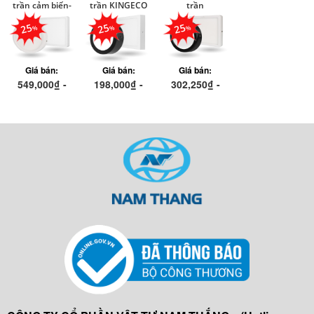
trần cảm biến-
trần KINGECO
trần
Kingled
Moonstone -
25
25
25
Kingled
Giá bán:
Giá bán:
Giá bán:
549,000₫ -
198,000₫ -
302,250₫ -
608,250₫
405,750₫
575,250₫