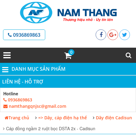
0936869863
0
DANH MỤC SẢN PHẨM
LIÊN HỆ - HỖ TRỢ
Hotline
0936869863
namthangqnjsc@gmail.com
Trang chủ
=> Dây, cáp điện hạ thế
Dây điện Cadisun
Cáp đồng ngầm 2 ruột bọc DSTA 2x - Cadisun