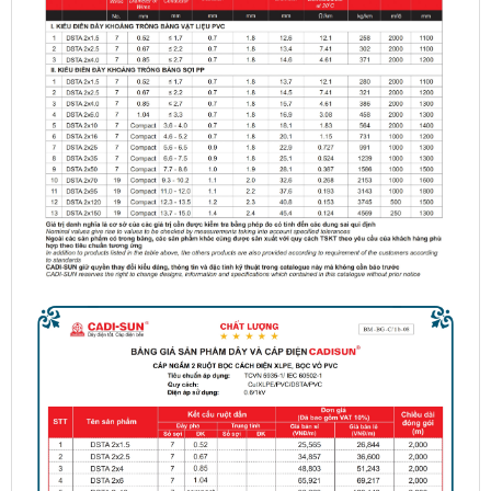
Cáp
đồng
ngầm 2
lõi bọc thép -
KH: DSTA 2x
(Trần phú)
Cáp
đồng 2
ruột bọc
pvc - KH: CVV 2x
- Trần Phú
Cáp
đồng 1
ruột bọc
pvc- KH: CV 1x -
Trần Phú
Dây đện
chống
cháy đôi