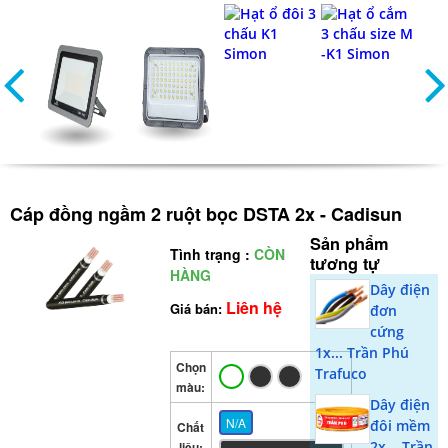
Cáp đồng ngầm 2 ruột bọc DSTA 2x - Cadisun
Sản phẩm
Tình trạng :
CÒN
tương tự
HÀNG
Dây điện
Liên hệ
Giá bán:
đơn
cứng
1x... Trần Phú
Chọn
Trafuco
màu:
Dây điện
N/A
đôi mềm
Chất
2x... Trần
liệu: