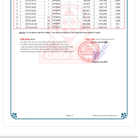
2x - Cavihan
Dây điện
chống
cháy đơn
1x - Cavihan
Dây điện
đôi mềm
2x
(Cadivi)
Cáp
đồng 2
ruột bọc
XLPE - CXV 2x -
Cadisun
Dây điện
mềm 2
lõi -
Cadisun
Dây điện