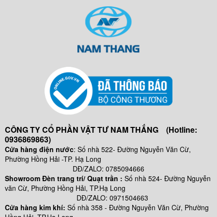
tròn
mềm 3
lõi Trần Phú
Trafuco
Cáp
đồng 4
ruột bọc
XLPE- CXV 3X+1X
- Cadisun
Cáp
đồng 4
ruột bọc
CÔNG TY CỔ PHẦN VẬT TƯ NAM THẮNG (Hotline:
XLPE - KH:CXV
0936869863)
3x+1x - Trần Phú
Cửa hàng điện nước
: Số nhà 522- Đường Nguyễn Văn Cừ,
Cáp
Phường Hồng Hải -TP. Hạ Long
đồng 2
DĐ/ZALO: 0785094666
Showroom Đèn trang trí/ Quạt trần :
Số nhà 524- Đường Nguyễn
ruột bọc
văn Cừ, Phường Hồng Hải, TP.Hạ Long
XLPE- KH: CXV 2x
DĐ/ZALO: 0971504663
-Trần Phú
Cửa hàng kim khí:
Số nhà
358 - Đường Nguyễn Văn Cừ, Phường
Dây điện