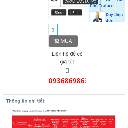
Cu/XLPE/DSTA/PVC
Phú Trafuco
150mm
1.5mm
Dây điện
đơn
mềm
1x.... Trần Phú 41
Phương Liệt
MUA
Cáp
Liên hệ để có
đồng 1
lõi bọc
giá tốt
pvc CV1x
(Cadisun)
0936869863
Dây tròn
3 ruột -
Cadisun
Thông tin chi tiết
Cáp
ngầm 3
lõi bọc
thép DSTA 3x
(Trần phú)