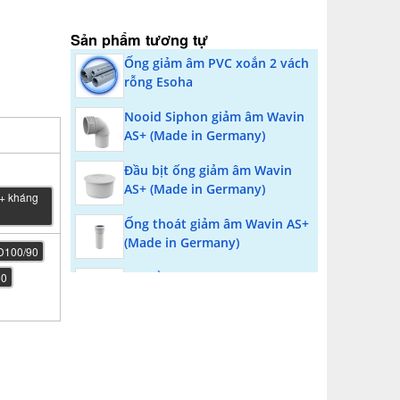
Sản phẩm tương tự
Ống giảm âm PVC xoắn 2 vách
rỗng Esoha
Nooid Siphon giảm âm Wavin
AS+ (Made in Germany)
Đầu bịt ống giảm âm Wavin
AS+ (Made in Germany)
 + kháng
Ống thoát giảm âm Wavin AS+
(Made in Germany)
D100/90
Tê kiểm tra Wavin AS+ (Made
50
in Germany)
Y đều giảm âm 87° Wavin AS+
(Made in Germany)
Y đều giảm âm 45° Wavin AS+