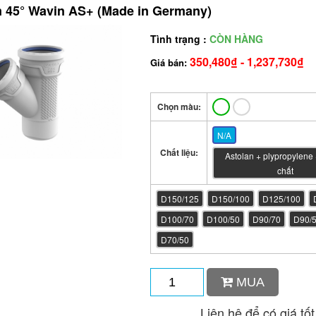
m 45° Wavin AS+ (Made in Germany)
Tình trạng :
CÒN HÀNG
350,480₫ - 1,237,730₫
Giá bán:
Chọn màu:
N/A
Chất liệu:
Astolan + plypropylene
chất
D150/125
D150/100
D125/100
D100/70
D100/50
D90/70
D90/
D70/50
MUA
Liên hệ để có giá tốt