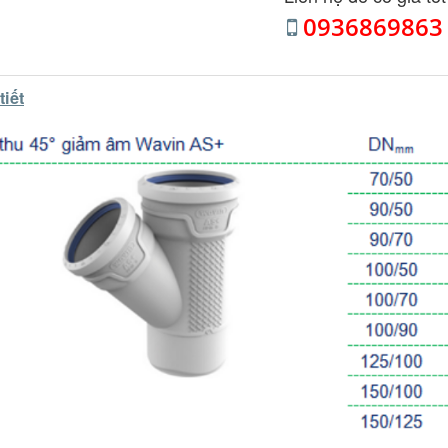
0936869863
tiết