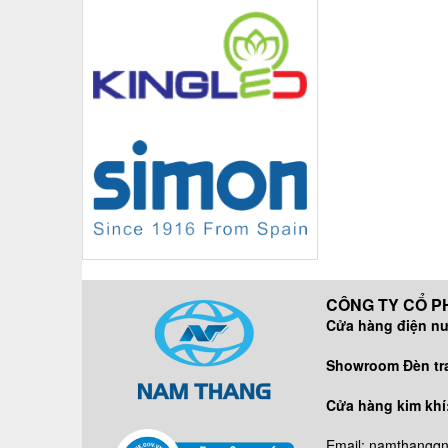
CÔNG TY CỔ PH
Cửa hàng điện n
DĐ/ZALO:
Showroom Đèn tran
DĐ/ZALO
Cửa hàng kim khí
DĐ: 09638
Email: namthangq