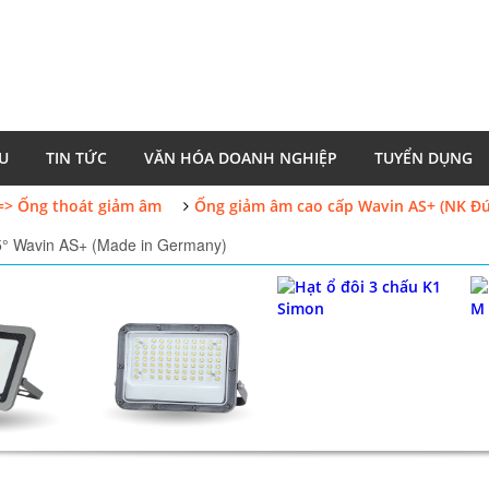
ỆU
TIN TỨC
VĂN HÓA DOANH NGHIỆP
TUYỂN DỤNG
=> Ống thoát giảm âm
Ống giảm âm cao cấp Wavin AS+ (NK Đứ
5° Wavin AS+ (Made in Germany)