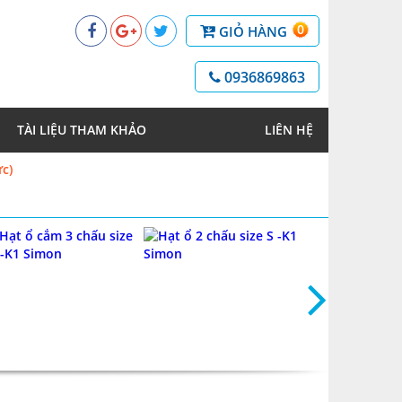
0
GIỎ HÀNG
0936869863
TÀI LIỆU THAM KHẢO
LIÊN HỆ
c)