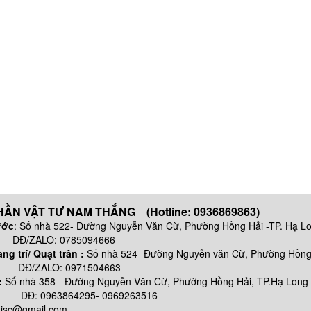
ẦN VẬT TƯ NAM THẮNG (Hotline: 0936869863)
ước
: Số nhà 522- Đường Nguyễn Văn Cừ, Phường Hồng Hải -TP. Hạ L
 0785094666
g trí/ Quạt trần :
Số nhà 524- Đường Nguyễn văn Cừ, Phường Hồng 
: 0971504663
:
Số nhà
358 - Đường Nguyễn Văn Cừ, Phường Hồng Hải, TP.Hạ Long
64295- 0969263516
njsc@gmail.com