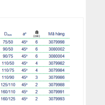
(Made in Germany)
Côn thu giảm âm Wavin AS+
(Made in Germany)
Măng sông sự cố Wavin AS+
(Made in Germany)
Măng sông hai đầu bát Wavin
AS+ (Made in Germany)
Nối góc giảm âm 45°Wavin AS+
(Made in Germany)
Nối góc giảm âm 87° Wavin
AS+ (Made in Germany)