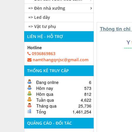
=> Đèn nhà xưởng
=> Led dây
=> Vật tư phụ
Thông tin chi 
LIÊN HỆ - HỖ TRỢ
Hotline
0936869863
namthangqnjsc@gmail.com
THỐNG KÊ TRUY CẬP
Đang online
6
Hôm nay
573
Hôm qua
812
Tuần qua
4,622
Tháng qua
25,736
Tổng
1,461,254
QUẢNG CÁO - ĐỐI TÁC