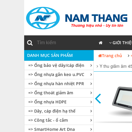
GIỚI THI
DANH MỤC SẢN PHẨM
Trang chủ
=> Ống bảo vệ dây/cáp điện
Y thu giảm âm 4
=> Ống nhựa gắn keo u.PVC
=> Ống nhựa hàn nhiệt PPR
=> Ống thoát giảm âm
=> Ống nhựa HDPE
=> Dây, cáp điện hạ thế
=> Công tắc - ổ cắm
=> SmartHome Art Dna