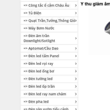
Y thu giảm â
=> Công tắc ổ cắm Châu Âu
=> Tủ Điện
=> Quạt Trần,Tường,Thông Gió
=> Máy Bơm Nước
=> Đèn âm trần
Downlight/Sotlight
=> Aptomat/Cầu Dao
=> Đèn led tấm Panel
=> Đèn led rọi ray
=> Đèn led ống bơ
=> Đèn tường led
=> Đèn led ốp trần
=> Đèn led ray nam châm
=> Đèn pha led
=> Đèn sân vườn tiểu cảnh