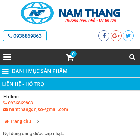
0936869863
0
DANH MỤC SẢN PHẨM
LIÊN HỆ - HỖ TRỢ
Hotline
0936869863
namthangqnjsc@gmail.com
Trang chủ
Nội dung đang được cập nhật...