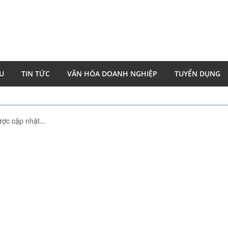
ỆU
TIN TỨC
VĂN HÓA DOANH NGHIỆP
TUYỂN DỤNG
ợc cập nhật...