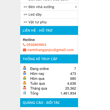
=> Đèn nhà xưởng
=> Led dây
=> Vật tư phụ
LIÊN HỆ - HỖ TRỢ
Hotline
0936869863
namthangqnjsc@gmail.com
THỐNG KÊ TRUY CẬP
Đang online
7
Hôm nay
473
Hôm qua
680
Tuần qua
4,636
Tháng qua
25,362
Tổng
1,461,834
QUẢNG CÁO - ĐỐI TÁC