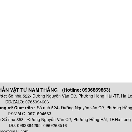
ẦN VẬT TƯ NAM THẮNG (Hotline: 0936869863)
ước
: Số nhà 522- Đường Nguyễn Văn Cừ, Phường Hồng Hải -TP. Hạ L
 0785094666
g trí/ Quạt trần :
Số nhà 524- Đường Nguyễn văn Cừ, Phường Hồng 
: 0971504663
:
Số nhà
358 - Đường Nguyễn Văn Cừ, Phường Hồng Hải, TP.Hạ Long
64295- 0969263516
njsc@gmail.com