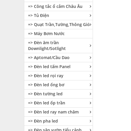
=> Công tắc ổ cắm Châu Âu
=> Tủ Điện
=> Quạt Trần,Tường,Thông Gió
=> Máy Bơm Nước
=> Đèn âm trần
Downlight/Sotlight
=> Aptomat/Cầu Dao
=> Đèn led tấm Panel
=> Đèn led rọi ray
=> Đèn led ống bơ
=> Đèn tường led
=> Đèn led ốp trần
=> Đèn led ray nam châm
=> Đèn pha led
=> Đèn sân vườn tiểu cảnh