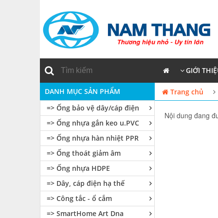
GIỚI THI
DANH MỤC SẢN PHẨM
Trang chủ
=> Ống bảo vệ dây/cáp điện
Nội dung đang đư
=> Ống nhựa gắn keo u.PVC
=> Ống nhựa hàn nhiệt PPR
=> Ống thoát giảm âm
=> Ống nhựa HDPE
=> Dây, cáp điện hạ thế
=> Công tắc - ổ cắm
=> SmartHome Art Dna