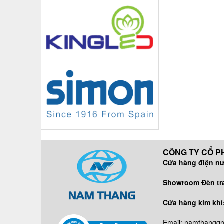
CÔNG TY CỔ PH
Cửa hàng điện n
DĐ/ZALO:
Showroom Đèn tran
DĐ/ZALO
Cửa hàng kim khí
DĐ: 09638
Email: namthangq