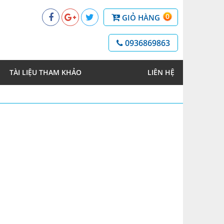
0
GIỎ HÀNG
0936869863
TÀI LIỆU THAM KHẢO
LIÊN HỆ